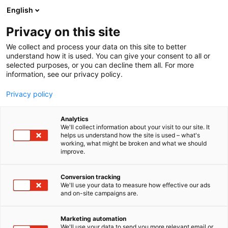
Siirry
English
sisältöön
Privacy on this site
We collect and process your data on this site to better
understand how it is used. You can give your consent to all or
selected purposes, or you can decline them all. For more
information, see our privacy policy.
Privacy policy
Analytics
T
Järjestöt, koulutus ja kirjallisuus
We'll collect information about your visit to our site. It
u
helps us understand how the site is used – what's
Potilasvakuutuskeskus
working, what might be broken and what we should
o
improve.
t
e
3b40
Osasto:
r
Conversion tracking
y
We'll use your data to measure how effective our ads
and on-site campaigns are.
Potilasvakuutuskeskus (PVK) käsittelee kaikki
h
m
Suomessa annettua terveyden- ja sairaanhoitoa
ä
koskevat potilasvahinkoilmoitukset. PVK ratkaisee
Marketing automation
:
We'll use your data to send you more relevant email or