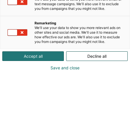
potilasvahinkoja koskevan lainsäädännön
text message campaigns. We'll also use it to exclude
perusteella, onko kyseessä korvattava
you from campaigns that you might not like.
potilasvahinko, ja maksaa korvaukseen oikeutetulle
lain mukaiset korvaukset.
Remarketing
We'll use your data to show you more relevant ads on
PVK toimii potilaiden ja terveydenhuollon
other sites and social media. We'll use it to measure
how effective our ads are. We'll also use it to exclude
ammattilaisten turvana ja tuottaa
you from campaigns that you might not like.
potilasvahingoista tietoa terveydenhuollon ja
vakuutusyhtiöiden toiminnan sekä
Accept all
Decline all
potilasturvallisuustyön tueksi.
Save and close